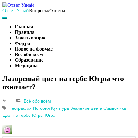
Skip
to
Ответ Узнай
Вопросы/Ответы
content
Search
Main
Navigation
Главная
Правила
Задать вопрос
Форум
Новое на форуме
Всё обо всём
Образование
Медицина
Search
Лазоревый цвет на гербе Югры что
означает?
Всё обо всём
География История Культура
Значение цвета
Символика
Цвет на гербе Югры
Югра