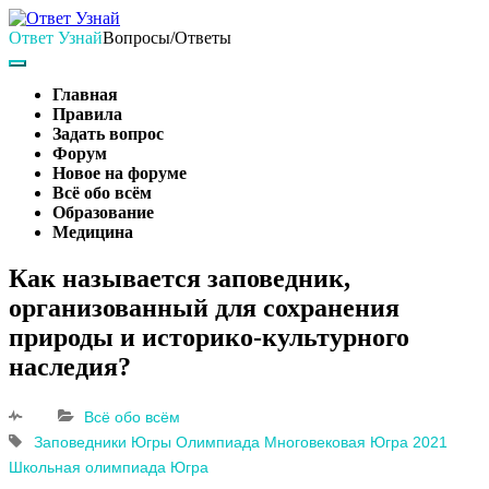
Skip
to
Ответ Узнай
Вопросы/Ответы
content
Search
Main
Navigation
Главная
Правила
Задать вопрос
Форум
Новое на форуме
Всё обо всём
Образование
Медицина
Search
Как называется заповедник,
организованный для сохранения
природы и историко-культурного
наследия?
Всё обо всём
Заповедники Югры
Олимпиада Многовековая Югра 2021
Школьная олимпиада
Югра