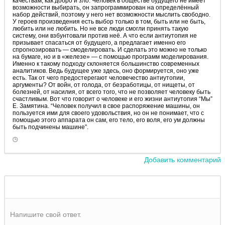
качествам, как добро и зло. Человек в обществе будущего не имеет
возможности выбирать, он запрограммирован на определённый
набор действий, поэтому у него нет возможности мыслить свободно.
У героев произведения есть выбор только в том, быть или не быть,
любить или не любить. Но не все люди смогли принять такую
систему, они взбунтовали против неё. А что если антиутопия не
призывает спасаться от будущего, а предлагает именно его
спрогнозировать — смоделировать. И сделать это можно не только
на бумаге, но и в «железе» — с помощью программ моделирования.
Именно к такому подходу склоняется большинство современных
аналитиков. Ведь будущее уже здесь, оно формируется, оно уже
есть. Так о
т чего предостерегают человечество антиутопии,
аргументы?
От войн, от голода, от безработицы, от нищеты, от
болезней, от насилия, от всего того, что не позволяет человеку быть
счастливым. Вот что говорит о человеке и его жизни антиутопия “Мы”
Е. Замятина. “Человек получил в свое распоряжение машины, он
пользуется ими для своего удовольствия, но он не понимает, что с
помощью этого аппарата он сам, его тело, его воля, его ум должны
быть подчинены машине”.
Добавить комментарий
Напишите свой ответ.