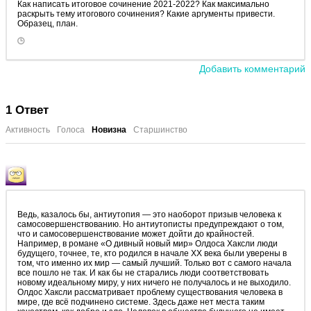
Как написать итоговое сочинение 2021-2022? Как максимально
раскрыть тему итогового сочинения? Какие аргументы привести.
Образец, план.
Добавить комментарий
1
Ответ
Активность
Голоса
Новизна
Старшинство
Ведь, казалось бы, антиутопия — это наоборот призыв человека к
самосовершенствованию. Но антиутописты предупреждают о том,
что и самосовершенствование может дойти до крайностей.
Например, в романе «О дивный новый мир» Олдоса Хаксли люди
будущего, точнее, те, кто родился в начале XX века были уверены в
том, что именно их мир — самый лучший. Только вот с самого начала
все пошло не так. И как бы не старались люди соответствовать
новому идеальному миру, у них ничего не получалось и не выходило.
Олдос Хаксли рассматривает проблему существования человека в
мире, где всё подчинено системе. Здесь даже нет места таким