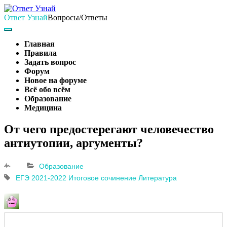
Skip
to
Ответ Узнай
Вопросы/Ответы
content
Search
Main
Navigation
Главная
Правила
Задать вопрос
Форум
Новое на форуме
Всё обо всём
Образование
Медицина
Search
От чего предостерегают человечество
антиутопии, аргументы?
Образование
ЕГЭ 2021-2022
Итоговое сочинение
Литература