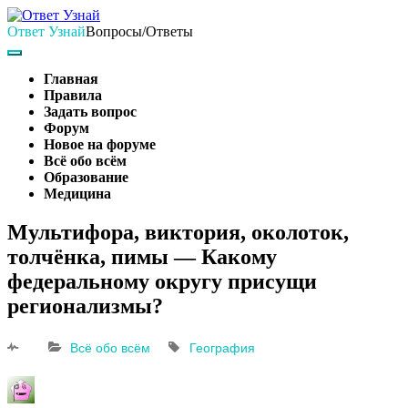
Skip
to
Ответ Узнай
Вопросы/Ответы
content
Search
Main
Navigation
Главная
Правила
Задать вопрос
Форум
Новое на форуме
Всё обо всём
Образование
Медицина
Search
Мультифора, виктория, околоток,
толчёнка, пимы — Какому
федеральному округу присущи
регионализмы?
Всё обо всём
География