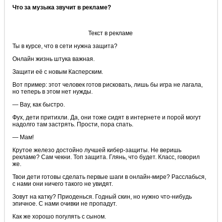
Что за музыка звучит в рекламе?
Текст в рекламе
Ты в курсе, что в сети нужна защита?
Онлайн жизнь штука важная.
Защити её с новым Касперским.
Вот пример: этот человек готов рисковать, лишь бы игра не лагала,
но теперь в этом нет нужды.
— Вау, как быстро.
Фух, дети притихли. Да, они тоже сидят в интернете и порой могут
надолго там застрять. Прости, пора спать.
— Мам!
Крутое железо достойно лучшей кибер-защиты. Не веришь
рекламе? Сам чекни. Топ защита. Глянь, что будет. Класс, говорил
же.
Твои дети готовы сделать первые шаги в онлайн-мире? Расслабься,
с нами они ничего такого не увидят.
Зовут на катку? Приоденься. Годный скин, но нужно что-нибудь
эпичное. С нами очивки не пропадут.
Как же хорошо погулять с сыном.