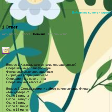
Добавить комментарий
1
Ответ
Активность
Голоса
Новизна
Старшинство
Вопрос 1. Как называются такие операционные?
Операционные-трансформеры
Функциональные операционные
Гибридные операционные ☑
Операционные нового типа
Операционные класса А
Вопрос 2. Сколько времени займет приготовление блина от
«Блиндозера»?
Около 1 минуты
Около 3 минут ☑
Около 7 минут
Около 10 минут
Около 15 минут