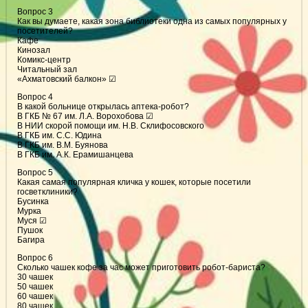
Вопрос 3
Как вы думаете, какая зона библиотеки одна из самых популярных у
посетителей?
Кафе
Кинозал
Комикс-центр
Читальный зал
«Ахматовский балкон» ☑
Вопрос 4
В какой больнице открылась аптека-робот?
В ГКБ № 67 им. Л.А. Ворохобова ☑
В НИИ скорой помощи им. Н.В. Склифосовского
В ГКБ им. С.С. Юдина
В ГКБ им. В.М. Буянова
В ГКБ им. А.К. Ерамишанцева
Вопрос 5
Какая самая популярная кличка у кошек, которые посетили
госветклиники?
Бусинка
Мурка
Муся ☑
Пушок
Багира
Вопрос 6
Сколько чашек кофе за час может приготовить робот-бариста?
30 чашек
50 чашек
60 чашек
80 чашек