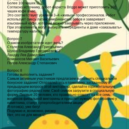
Более 100 чашек ☑
Согласно источнику, робот-бариста Briggo может приготовить 100
чашек кофе в час.
Это соответствует усилиям 3–4 «живых» профессионалов. Робот
использует смесь латиноамериканских бобов и заваривает
изысканный кофе, который можно заказывать через приложение.
При этом клиенты могут выбирать ингредиенты и даже «заказывать»
температуру напитка.
Вопрос 7
О каком изобретателе идет речь?
Столетов Александр Григорьевич
Шухов Владимир Григорьевич ☑
Ландау Лев Давидович
Ломоносов Михаил Васильевич
Попов Александр Степанович
Вопрос 8
Готовы выполнить задание?
Самым активным участникам предлагаем выполнить специальное
бонусное задание! Отправляйтесь к памятнику, загаданному в
предыдущем вопросе этой викторины, сделайте горизонтальную
фотографию рядом с ним. Свой снимок загрузите в специальную
форму. Первые 20 человек, кто правильно ответит на все семь
вопросов финальной викторины и пришлет нужную фотографию у
памятника, станут суперпобедителями акции.
Я готов(а), уже бегу!
Подумаю и, возможно, рискну
Нет, это не для меня ☑