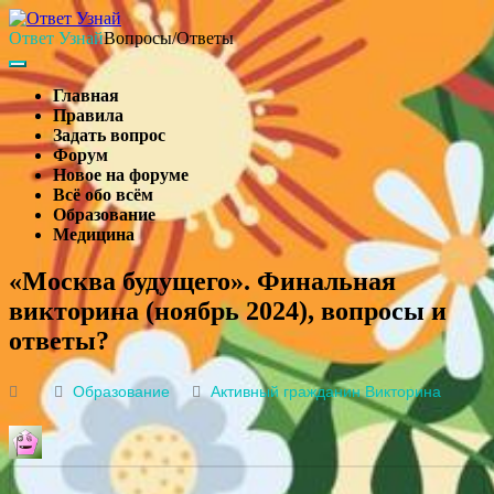
Skip
to
Ответ Узнай
Вопросы/Ответы
content
Search
Main
Navigation
Главная
Правила
Задать вопрос
Форум
Новое на форуме
Всё обо всём
Образование
Медицина
Search
«Москва будущего». Финальная
викторина (ноябрь 2024), вопросы и
ответы?
Образование
Активный гражданин
Викторина