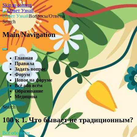
Skip to content
Ответ Узнай
Вопросы/Ответы
Search
Main Navigation
Главная
Правила
Задать вопрос
Форум
Новое на форуме
Всё обо всём
Образование
Медицина
Search
100 к 1. Что бывает не традиционным?
Всё обо всём