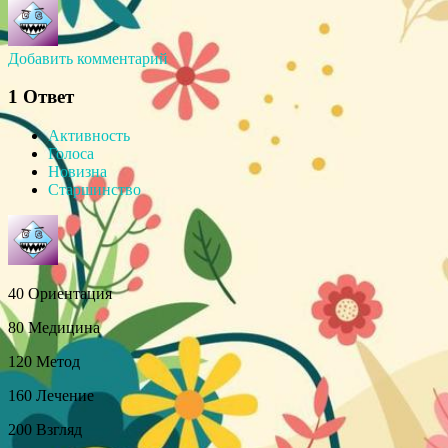
Добавить комментарий
1
Ответ
Активность
Голоса
Новизна
Старшинство
40 Ориентация
80 Медицина
120 Метод
160 Лечение
200 Взгляд