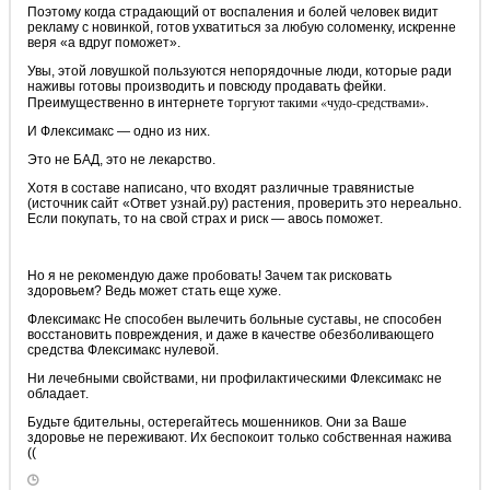
Поэтому когда страдающий от воспаления и болей человек видит
рекламу с новинкой, готов ухватиться за любую соломенку, искренне
веря «а вдруг поможет».
Увы, этой ловушкой пользуются непорядочные люди, которые ради
наживы готовы производить и повсюду продавать фейки.
оргуют такими «чудо-средствами».
Преимущественно в интернете т
И Флексимакс — одно из них.
Это не БАД, это не лекарство.
Хотя в составе написано, что входят различные травянистые
(источник сайт «Ответ узнай.ру) растения, проверить это нереально.
Если покупать, то на свой страх и риск — авось поможет.
Но я не рекомендую даже пробовать! Зачем так рисковать
здоровьем? Ведь может стать еще хуже.
Флексимакс Не способен вылечить больные суставы, не способен
восстановить повреждения, и даже в качестве обезболивающего
средства Флексимакс нулевой.
Ни лечебными свойствами, ни профилактическими Флексимакс не
обладает.
Будьте бдительны, остерегайтесь мошенников. Они за Ваше
здоровье не переживают. Их беспокоит только собственная нажива
((