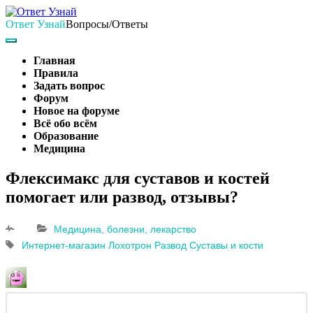
Skip
to
Ответ Узнай
Вопросы/Ответы
content
Search
Main
Navigation
Главная
Правила
Задать вопрос
Форум
Новое на форуме
Всё обо всём
Образование
Медицина
Search
Флексимакс для суставов и костей
помогает или развод, отзывы?
Медицина, болезни, лекарство
Интернет-магазин
Лохотрон
Развод
Суставы и кости