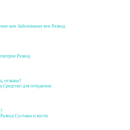
ение вен
Заболевание вен
Развод
охотрон
Развод
д, отзывы?
д
Средство для похудения
ы?
Развод
Суставы и кости