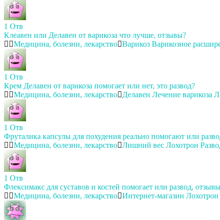
1
Отв
Клеавен или Делавен от варикоза что лучше, отзывы?
Медицина, болезни, лекарство
Варикоз
Варикозное расшир
1
Отв
Крем Делавен от варикоза помогает или нет, это развод?
Медицина, болезни, лекарство
Делавен
Лечение варикоза
Л
1
Отв
Фруталика капсулы для похудения реально помогают или разво
Медицина, болезни, лекарство
Лишний вес
Лохотрон
Разво
1
Отв
Флексимакс для суставов и костей помогает или развод, отзыв
Медицина, болезни, лекарство
Интернет-магазин
Лохотрон