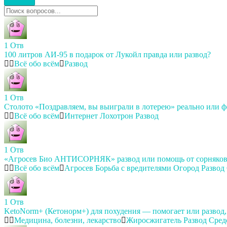
1
Отв
100 литров АИ-95 в подарок от Лукойл правда или развод?
Всё обо всём
Развод
1
Отв
Столото «Поздравляем, вы выиграли в лотерею» реально или ф
Всё обо всём
Интернет
Лохотрон
Развод
1
Отв
«Агросев Био АНТИСОРНЯК» развод или помощь от сорняков,
Всё обо всём
Агросев
Борьба с вредителями
Огород
Развод
1
Отв
KetoNorm+ (Кетонорм+) для похудения — помогает или развод
Медицина, болезни, лекарство
Жиросжигатель
Развод
Сред