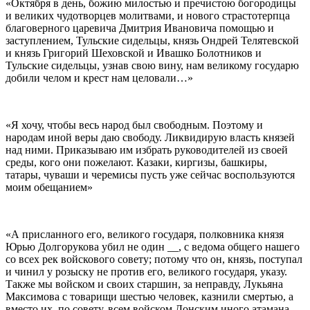
«Октября в день, божию милостью и пречистою богородицы
и великих чудотворцев молитвами, и нового страстотерпца
благоверного царевича Дмитрия Ивановича помощью и
заступлением, Тульские сидельцы, князь Ондрей Телятевской
и князь Григорий Шеховской и Ивашко Болотников и
Тульские сидельцы, узнав свою вину, нам великому государю
добили челом и крест нам целовали…»
«Я хочу, чтобы весь народ был свободным. Поэтому и
народам иной веры даю свободу. Ликвидирую власть князей
над ними. Приказываю им избрать руководителей из своей
среды, кого они пожелают. Казаки, киргизы, башкиры,
татары, чуваши и черемисы пусть уже сейчас воспользуются
моим обещанием»
«А присланного его, великого государя, полковника князя
Юрью Долгорукова убил не один __, с ведома общего нашего
со всех рек войскового совету; потому что он, князь, поступал
и чинил у розыску не против его, великого государя, указу.
Также мы войском и своих старшин, за неправду, Лукьяна
Максимова с товарищи шестью человек, казнили смертью, а
вместо их, по совету, всем войском Донским иного атамана