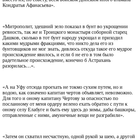
Кондратья Афанасьева».
«Митрополит, здешний зело показал в бунт во укрощении
ревность, так же и Троицкого монастыря соборной старец
Дашков, сколько в тот бунт народу укрощал и приходил
какими мудрыми фракциями, что никто дела его из
бунтовщиков не мог знать, дивлюсь откуда такое его мудрое
происхождение явилось, и если б не его в том было
радетельное происхождение, конечно б Астрахань
разорилась…».
«А на Уфу отсюда проехать не токмо сухим путем, но и
водою, как означено капитан чертов объявляет, невозможно.
Для того и оному капитану Чертову за опасностью по
посланному от меня ордеру велено ехать обратно с пути к
оному селу Елабуге и быть ему здесь до зимы, дабы башкиры,
отправленные с ними, амуничные вещи не разграбили».
«Затем он схватил несчастную, одной рукой за шею, а другой