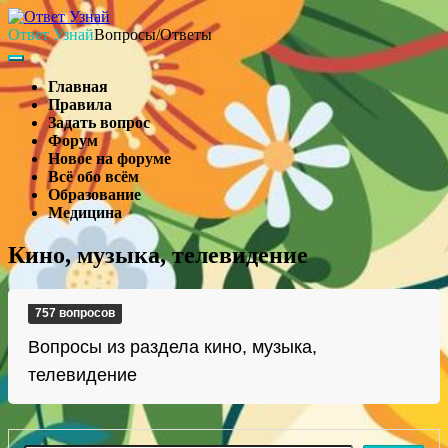
Skip
to
Ответ Узнай
Вопросы/Ответы
content
Search
Main
Navigation
Главная
Правила
Задать вопрос
Форум
Новое на форуме
Всё обо всём
Образование
Медицина
Search
Кино, музыка, телевидение
757 вопросов
Вопросы из раздела кино, музыка,
телевидение