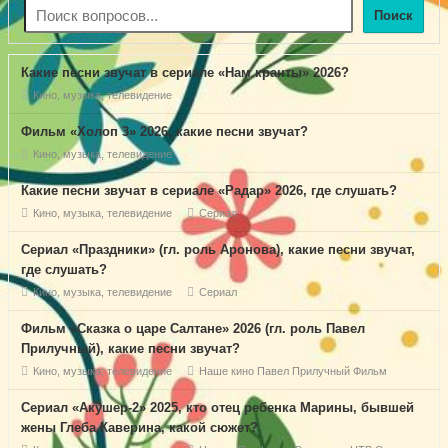
Поиск
Какие песни звучат в сериале «Нам кранты» 2026?
Кино, музыка, телевидение
Фильм «Холоп 3» 2026, какие песни звучат?
Кино, музыка, телевидение
Какие песни звучат в сериале «Радар» 2026, где слушать?
Кино, музыка, телевидение
Сериал
Сериал «Праздники» (гл. роль Аронова), какие песни звучат,
где слушать?
Кино, музыка, телевидение
Сериал
Фильм «Сказка о царе Салтане» 2026 (гл. роль Павел
Прилучный), какие песни звучат?
Кино, музыка, телевидение
Наше кино
Павел Прилучный
Фильм
Сериал «Акушер-2» 2025, кто отец ребенка Марины, бывшей
жены Глеба Каверина, какой сюжет?