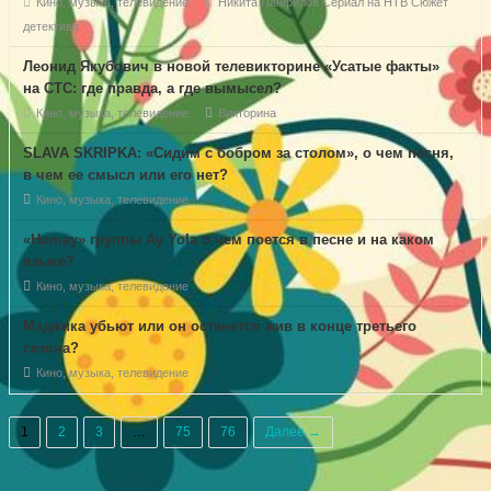
Кино, музыка, телевидение
Никита Панфилов
Сериал на НТВ
Сюжет
детектива
Леонид Якубович в новой телевикторине «Усатые факты»
на СТС: где правда, а где вымысел?
Кино, музыка, телевидение
Викторина
SLAVA SKRIPKA: «Сидим с бобром за столом», о чем песня,
в чем ее смысл или его нет?
Кино, музыка, телевидение
«Homay» группы Ay Yola о чем поется в песне и на каком
языке?
Кино, музыка, телевидение
Мэджика убьют или он останется жив в конце третьего
сезона?
Кино, музыка, телевидение
1
2
3
…
75
76
Далее →