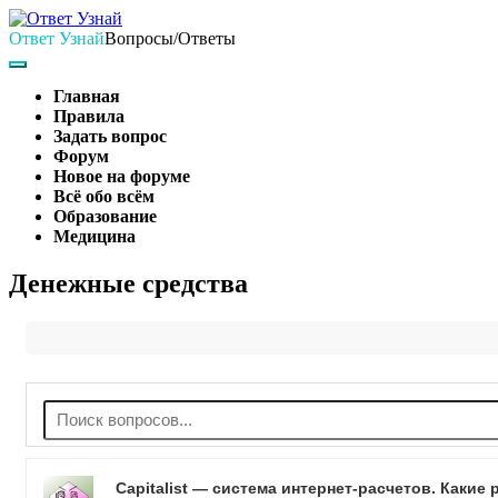
Skip
to
Ответ Узнай
Вопросы/Ответы
content
Search
Main
Navigation
Главная
Правила
Задать вопрос
Форум
Новое на форуме
Всё обо всём
Образование
Медицина
Search
Денежные средства
Capitalist — система интернет-расчетов. Каки