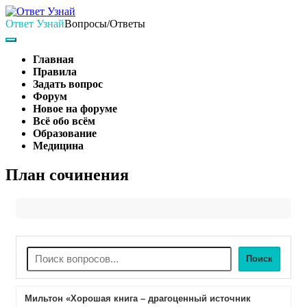
Skip
to
Ответ Узнай
Вопросы/Ответы
content
Search
Main
Navigation
Главная
Правила
Задать вопрос
Форум
Новое на форуме
Всё обо всём
Образование
Медицина
Search
План сочинения
Поиск
Мильтон «Хорошая книга – драгоценный источник