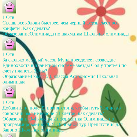
1
Отв
Съешь все яблоки быстрее, чем черный ферзь съест все
конфеты. Как сделать?
Образование
Олимпиада по шахматам
Школьная олимпиада
1
Отв
За сколько местный часов Муна преодолеет созвездие
Единохвоста в планетной системе звезды Сол у третьей по
счету планеты Земы?
Образование
4 класс
5-6 классы
Астрономия
Школьная
олимпиада
1
Отв
Добавить на поле 22 препятствия, чтобы путь Заврио до
сокровищ был не короче 43 клеток, как сделать?
Образование
3-4 классы
Информатика
Олимпиада по
программированию 2021
Основной тур
Препятствия для
Заврио
Школьная олимпиада