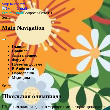
Skip to content
Ответ Узнай
Вопросы/Ответы
Search
Main Navigation
Главная
Правила
Задать вопрос
Форум
Новое на форуме
Всё обо всём
Образование
Медицина
Search
Школьная олимпиада
Школьная олимпиада - это мероприятие, которое проводится