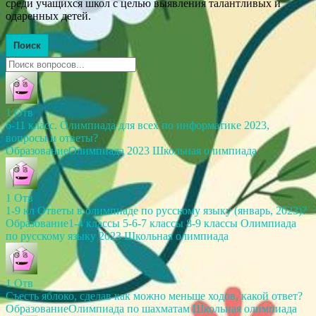
среди учащихся школ с целью выявления талантливых и
одаренных детей.
Поиск
1
Отв
6-11 класс. Олимпиада для всех по информатике 2023,
вопросы и ответы?
Образование
Олимпиада 2023
Школьная олимпиада
1
Отв
1-9 кл Ответы в олимпиаде по русскому языку (январь, 2023)?
Образование
1-4 классы
5-6-7 классы
8-9 классы
Олимпиада
по русскому языку 2023
Школьная олимпиада
1
Отв
Съесть яблоко, сделав как можно меньше ходов, какой ответ?
Образование
Олимпиада по шахматам
Школьная олимпиада