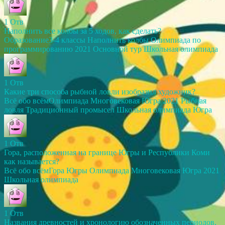
1
Отв
Наполнить все колбы за 5 ходов, как сделать?
Образование
3-4 классы
Наполнить колбы
Олимпиада по
программированию 2021
Основной тур
Школьная олимпиада
1
Отв
Какие три способа рыбной ловли изобразил художник?
Всё обо всём
Олимпиада Многовековая Югра 2021
Рыбная
ловля
Традиционный промысел
Школьная олимпиада
Югра
1
Отв
Гора, расположенная на границе Югры и Республики Коми
как называется?
Всё обо всём
Гора Югры
Олимпиада Многовековая Югра 2021
Школьная олимпиада
1
Отв
Названия древностей и хронологию обозначенных периодов,